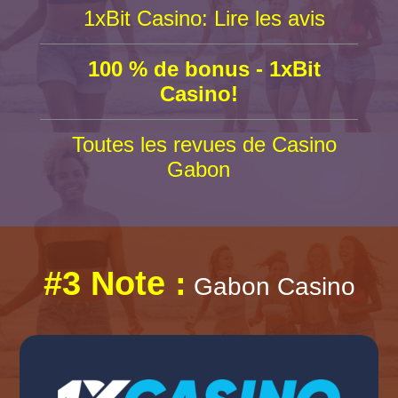
1xBit Casino: Lire les avis
100 % de bonus - 1xBit
Casino!
Toutes les revues de Casino
Gabon
#3 Note :
Gabon Casino