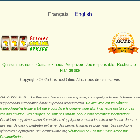
Français
English
Qui sommes-nous
Contactez-nous
Vie privée
Jeu responsable
Recherche
Plan du site
Copyright ©2025 CasinosOnline.Africa tous droits réservés
AVERTISSEMENT : La Reproduction en tout ou en partie, sous quelque forme, la forme ou le
support sans autorisation écrite expresse d’est interdite.
Ce site Web est un élément
promotionnel et le site a été payé pour faire le commentaire d’un internaute positif sur ces
casinos en ligne - les critiques ne sont pas fournis par un consommateur indépendant.
Conditions supplémentaires & conditions s’appliquent à toutes les offres de bonus. Jouer à
des jeux de casino peut-être entraîner des pertes financières pour vous. Les conditions
générales s'appliquent. BeGambleAware.org
Vérification de CasinosOnline.Africa par
RevampScripts