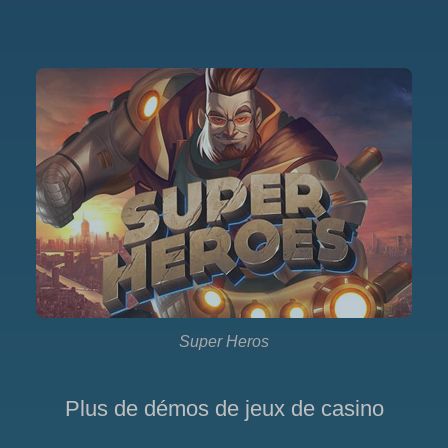
Super Heros
Plus de démos de jeux de casino