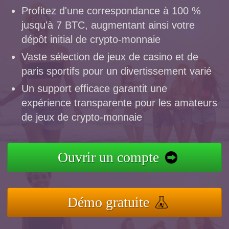
Profitez d'une correspondance à 100 %
jusqu'à 7 BTC, augmentant ainsi votre
dépôt initial de crypto-monnaie
Vaste sélection de jeux de casino et de
paris sportifs pour un divertissement varié
Un support efficace garantit une
expérience transparente pour les amateurs
de jeux de crypto-monnaie
Ouvrir un compte
Démo gratuite