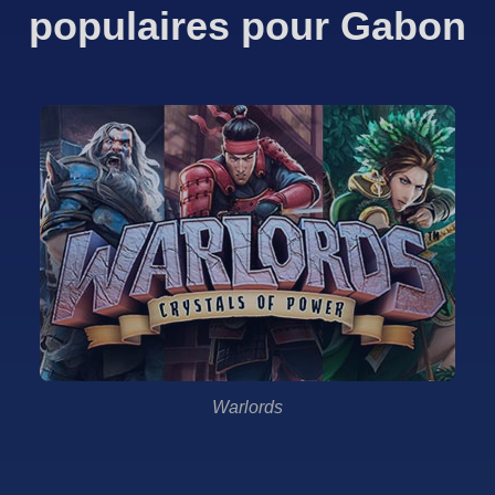
populaires pour Gabon
Warlords