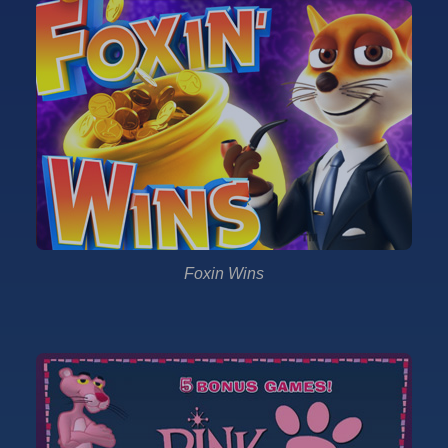
Foxin Wins