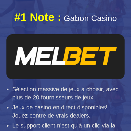
#1 Note :
Gabon Casino
Sélection massive de jeux à choisir, avec
plus de 20 fournisseurs de jeux
Jeux de casino en direct disponibles!
Jouez contre de vrais dealers.
Le support client n'est qu'à un clic via la