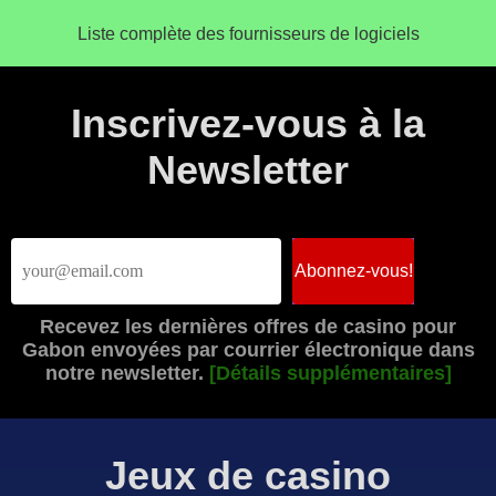
Liste complète des fournisseurs de logiciels
Inscrivez-vous à la
Newsletter
Recevez les dernières offres de casino pour
Gabon envoyées par courrier électronique dans
notre newsletter.
[Détails supplémentaires]
Jeux de casino