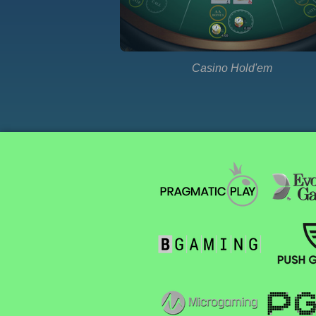
Casino Hold'em