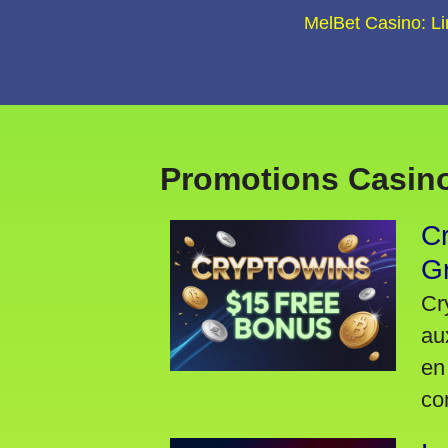
MelBet Casino: Lir
Promotions Casin
C
G
Cr
au
en
con