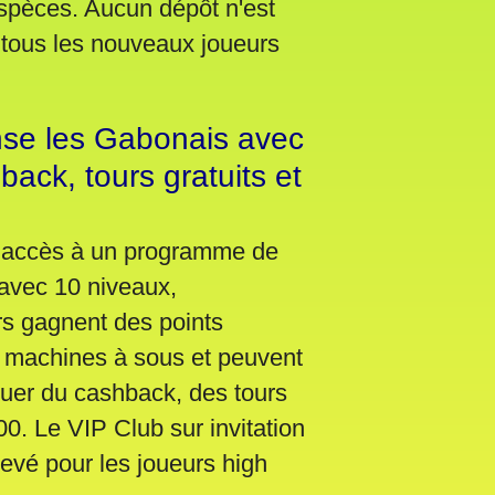
espèces. Aucun dépôt n'est
à tous les nouveaux joueurs
nse les Gabonais avec
ack, tours gratuits et
 accès à un programme de
 avec 10 niveaux,
rs gagnent des points
 machines à sous et peuvent
quer du cashback, des tours
0. Le VIP Club sur invitation
levé pour les joueurs high