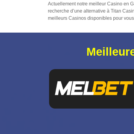
Actuellement notre meilleur Casino en G
recherche d’une alternative à Titan Casi
meilleurs Casinos disponibles pour vous, 
Meilleur