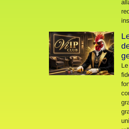
al
re
ins
L
de
ge
Le
fi
fo
co
gr
gr
un