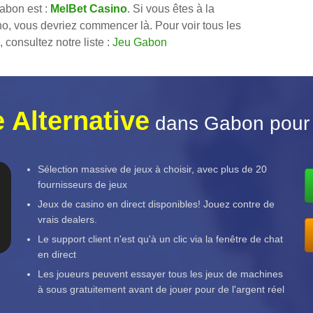
abon est :
MelBet Casino
. Si vous êtes à la
no, vous devriez commencer là. Pour voir tous les
consultez notre liste :
Jeu Gabon
e Alternative
dans Gabon pour 
Sélection massive de jeux à choisir, avec plus de 20
fournisseurs de jeux
Jeux de casino en direct disponibles! Jouez contre de
vrais dealers.
Le support client n'est qu'à un clic via la fenêtre de chat
en direct
Les joueurs peuvent essayer tous les jeux de machines
à sous gratuitement avant de jouer pour de l'argent réel