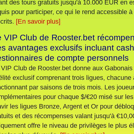
lant des tours gratuits jusqu'à 10.000 EUR en 
quis pour participer, ce qui le rend accessible 
crits.
[En savoir plus]
e VIP Club de Rooster.bet récompe
s avantages exclusifs incluant cashb
stionnaires de compte personnels
 VIP Club de Rooster.bet donne aux Gabonais
délité exclusif comprenant trois ligues, chacune
nctionnant par saisons de trois mois. Les joueu
mplémentaires pour chaque $/€20 misé sur les
avir les ligues Bronze, Argent et Or pour déblo
atuits et des récompenses valant jusqu'à €10,00
iquement offre le niveau de privilèges le plus é