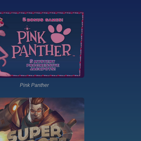
Pink Panther