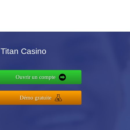
Titan Casino
Ouvrir un compte
Démo gratuite