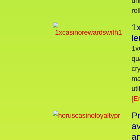
un
ro
1x
le
1x
qu
cr
ma
ut
[E
P
av
a