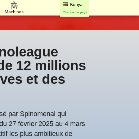
Kenya
Machines
Changez le pays
inoleague
e 12 millions
ives et des
lsé par Spinomenal qui
du 27 février 2025 au 4 mars
tif les plus ambitieux de