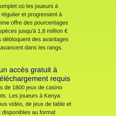
omplet où les joueurs à
égulier et progressent à
mme offre des pourcentages
èces jusqu'à 1,8 million €
rs débloquent des avantages
s avancent dans les rangs.
n accès gratuit à
 téléchargement requis
s de 1800 jeux de casino
nts. Les joueurs à Kenya
us vidéo, de jeux de table et
 disponibles au format