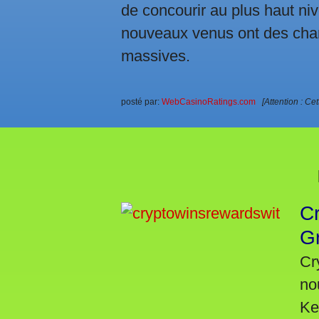
de concourir au plus haut niv
nouveaux venus ont des chan
massives.
posté par:
WebCasinoRatings.com
[Attention : Ce
C
G
Cr
no
Ke