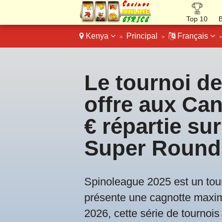
Top 10
Kenya
Principal
Français
>
>
>
Roulette
Le tournoi d
offre aux Can
€ répartie su
Super Round
Spinoleague 2025 est un tou
présente une cagnotte maxima
2026, cette série de tournoi