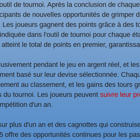
l'outil de tournoi. Après la conclusion de chaqu
ticipants de nouvelles opportunités de grimper 
. Les joueurs gagnent des points grâce à des to
indiquée dans l'outil de tournoi pour chaque ét
 atteint le total de points en premier, garantiss
lusivement pendant le jeu en argent réel, et le
ement basé sur leur devise sélectionnée. Chaqu
acement au classement, et les gains des tours g
s du tournoi. Les joueurs peuvent
suivre leur p
mpétition d'un an.
sur plus d'un an et des cagnottes qui construi
25 offre des opportunités continues pour les p