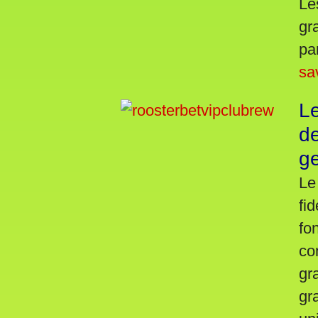
Le
gr
pa
sa
L
de
ge
Le
fi
fo
co
gr
gr