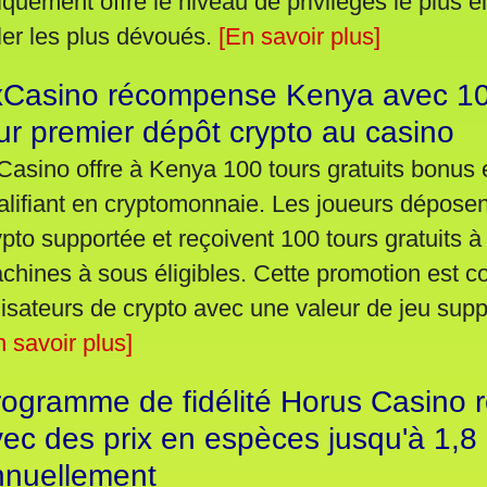
iquement offre le niveau de privilèges le plus é
ller les plus dévoués.
[En savoir plus]
Casino récompense Kenya avec 100 
ur premier dépôt crypto au casino
Casino offre à Kenya 100 tours gratuits bonus
alifiant en cryptomonnaie. Les joueurs dépose
ypto supportée et reçoivent 100 tours gratuits à 
chines à sous éligibles. Cette promotion est 
ilisateurs de crypto avec une valeur de jeu supp
n savoir plus]
rogramme de fidélité Horus Casino
ec des prix en espèces jusqu'à 1,8 
nnuellement