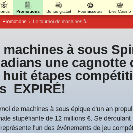
Bonus
Promotions
Bonus gratuit
Fournisseurs
Live Casino
Promotions
Le tournoi de machines à...
>
Black Jack
Vidéo Poker
Jackpot
Paris sportifs
e machines à sous Sp
adians une cagnotte d
r huit étapes compétit
s EXPIRÉ!
rnoi de machines à sous épique d'un an propu
le stupéfiante de 12 millions €. Se déroulant 
s représente l'un des événements de jeu compéti