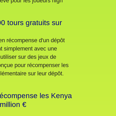
levé pour les joueurs high
tours gratuits sur
 en récompense d'un dépôt
nt simplement avec une
utiliser sur des jeux de
conçue pour récompenser les
lémentaire sur leur dépôt.
 récompense les Kenya
million €