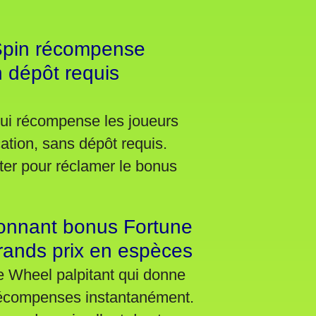
lSpin récompense
n dépôt requis
qui récompense les joueurs
ication, sans dépôt requis.
cter pour réclamer le bonus
ionnant bonus Fortune
grands prix en espèces
 Wheel palpitant qui donne
récompenses instantanément.