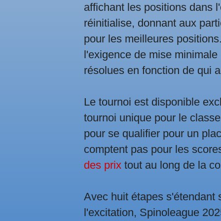
affichant les positions dans 
réinitialise, donnant aux par
pour les meilleures positions
l'exigence de mise minimale 
résolues en fonction de qui a
Le tournoi est disponible exc
tournoi unique pour le class
pour se qualifier pour un pl
comptent pas pour les score
des prix
tout au long de la co
Avec huit étapes s'étendant 
l'excitation, Spinoleague 20