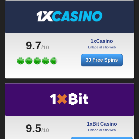
1xCasino
9.7
/10
Enlace al sitio web
30 Free Spins
1xBit Casino
9.5
/10
Enlace al sitio web