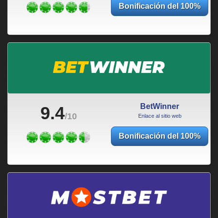
Bonificación del 100%
BetWinner
9.4
/10
Enlace al sitio web
Bonificación del 100%