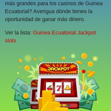
más grandes para los casinos de Guinea
Ecuatorial? Averigua dónde tienes la
oportunidad de ganar más dinero.
Ver la lista:
Guinea Ecuatorial Jackpot
slots