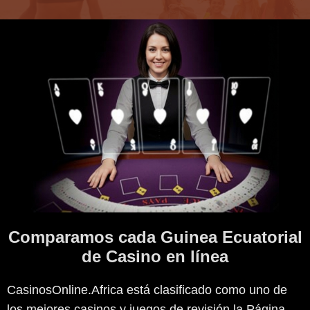
Comparamos cada Guinea Ecuatorial
de Casino en línea
CasinosOnline.Africa está clasificado como uno de
los mejores casinos y juegos de revisión la Página