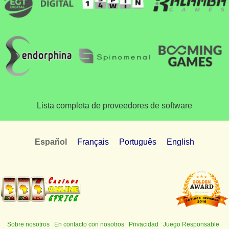
Lista completa de proveedores de software
Español
Français
Português
English
Sobre nosotros
En contacto con nosotros
Privacidad
Juego Responsable