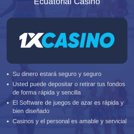
Ecuatorial Casino
Su dinero estará seguro y seguro
Usted puede depositar o retirar tus fondos
de forma rápida y sencilla
El Software de juegos de azar es rápida y
bien diseñado
Casinos y el personal es amable y servicial