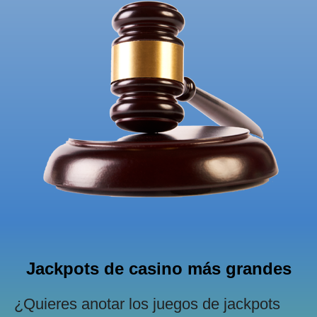
Jackpots de casino más grandes
¿Quieres anotar los juegos de jackpots