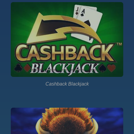
Cashback Blackjack