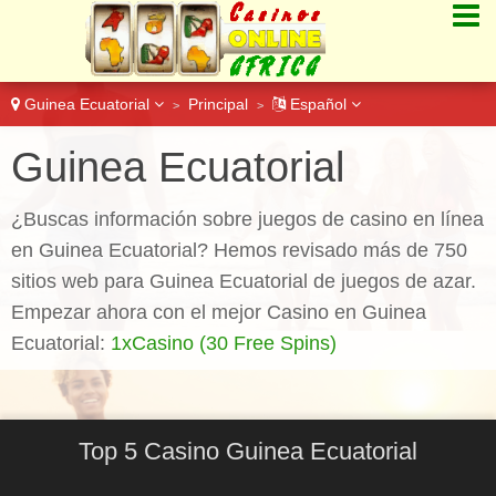
Guinea Ecuatorial
Principal
Español
>
>
Guinea Ecuatorial
Casino
¿Buscas información sobre juegos de casino en línea
en Guinea Ecuatorial? Hemos revisado más de 750
sitios web para Guinea Ecuatorial de juegos de azar.
Empezar ahora con el mejor Casino en Guinea
Ecuatorial:
1xCasino (30 Free Spins)
Top 5 Casino Guinea Ecuatorial