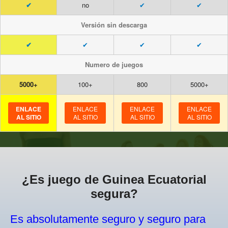
✔
no
✔
✔
Versión sin descarga
✔
✔
✔
✔
Numero de juegos
5000+
100+
800
5000+
ENLACE
ENLACE
ENLACE
ENLACE
AL SITIO
AL SITIO
AL SITIO
AL SITIO
¿Es juego de Guinea Ecuatorial
segura?
Es absolutamente seguro y seguro para