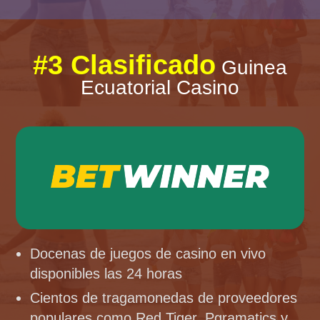
#3 Clasificado
Guinea
Ecuatorial Casino
Docenas de juegos de casino en vivo
disponibles las 24 horas
Cientos de tragamonedas de proveedores
populares como Red Tiger, Pgramatics y