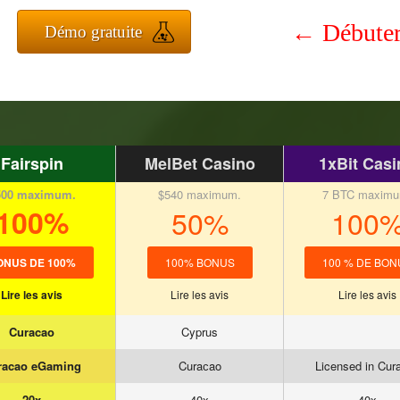
←
Débuter
Démo gratuite
Fairspin
MelBet Casino
1xBit Casi
500 maximum.
$540 maximum.
7 BTC maximu
100%
50%
100
ONUS DE 100%
100% BONUS
100 % DE BON
Lire les
avis
Lire les
avis
Lire les
avis
Curacao
Cyprus
racao eGaming
Curaсao
Licensed in Cur
20x
40x
40x