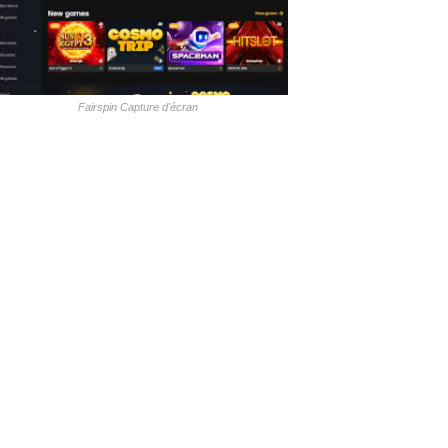
Fairspin Capture d'écran