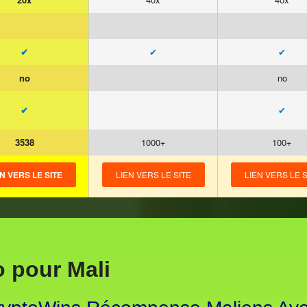
✔
✔
✔
no
no
✔
✔
3538
1000+
100+
EN VERS LE
SITE
LIEN VERS LE
SITE
LIEN VERS LE
S
 pour Mali