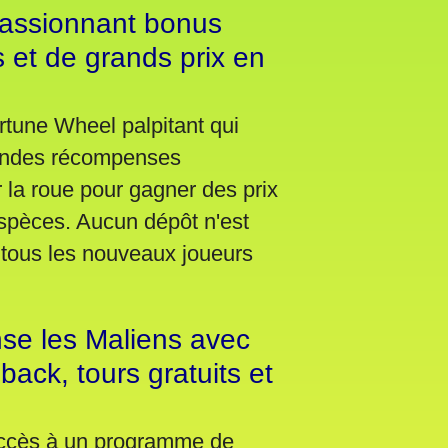
passionnant bonus
 et de grands prix en
tune Wheel palpitant qui
randes récompenses
 la roue pour gagner des prix
espèces. Aucun dépôt n'est
à tous les nouveaux joueurs
se les Maliens avec
ack, tours gratuits et
accès à un programme de