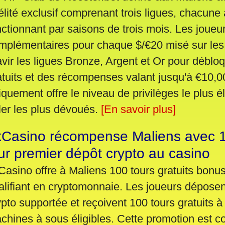
délité exclusif comprenant trois ligues, chacune
nctionnant par saisons de trois mois. Les joueu
mplémentaires pour chaque $/€20 misé sur les
avir les ligues Bronze, Argent et Or pour déblo
atuits et des récompenses valant jusqu'à €10,00
iquement offre le niveau de privilèges le plus é
ller les plus dévoués.
[En savoir plus]
Casino récompense Maliens avec 10
ur premier dépôt crypto au casino
Casino offre à Maliens 100 tours gratuits bon
alifiant en cryptomonnaie. Les joueurs dépose
ypto supportée et reçoivent 100 tours gratuits à 
chines à sous éligibles. Cette promotion est 