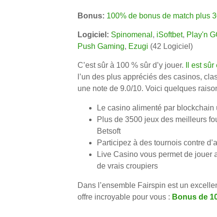
Bonus:
100% de bonus de match plus 30
Logiciel:
Spinomenal
,
iSoftbet
,
Play'n 
Push Gaming
,
Ezugi
(42 Logiciel)
C’est sûr à 100 % sûr d’y jouer.
Il est sûr
l’un des plus appréciés des casinos, cla
une note de 9.0/10. Voici quelques raiso
Le casino alimenté par blockchain u
Plus de 3500 jeux des meilleurs fo
Betsoft
Participez à des tournois contre d’
Live Casino vous permet de jouer au
de vrais croupiers
Dans l’ensemble Fairspin est un excelle
offre incroyable pour vous :
Bonus de 10