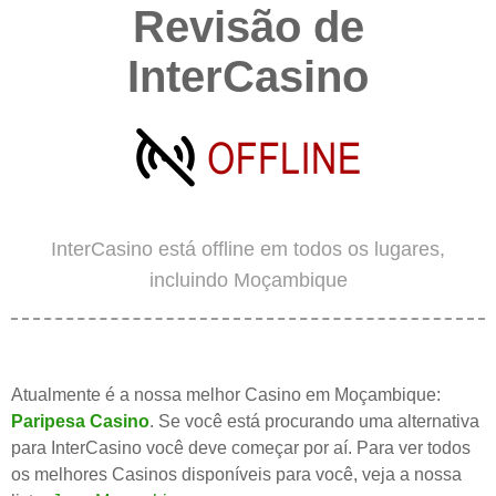
Revisão de
InterCasino
InterCasino está offline em todos os lugares,
incluindo Moçambique
Atualmente é a nossa melhor Casino em Moçambique:
Paripesa Casino
. Se você está procurando uma alternativa
para InterCasino você deve começar por aí. Para ver todos
os melhores Casinos disponíveis para você, veja a nossa