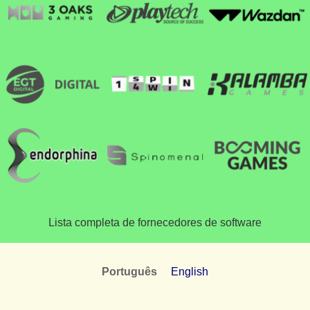
Lista completa de fornecedores de software
Português
English