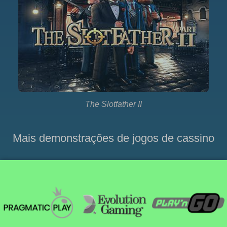
The Slotfather II
Mais demonstrações de jogos de cassino