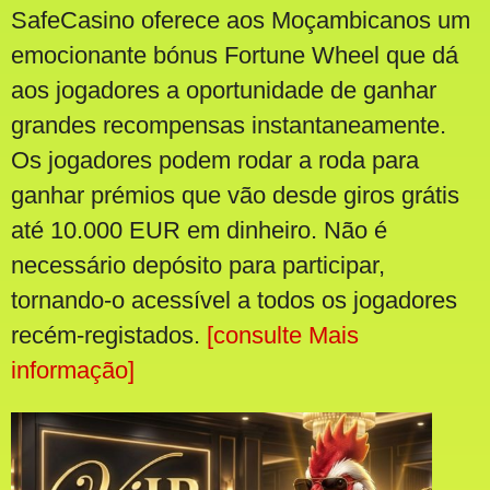
SafeCasino oferece aos Moçambicanos um
emocionante bónus Fortune Wheel que dá
aos jogadores a oportunidade de ganhar
grandes recompensas instantaneamente.
Os jogadores podem rodar a roda para
ganhar prémios que vão desde giros grátis
até 10.000 EUR em dinheiro. Não é
necessário depósito para participar,
tornando-o acessível a todos os jogadores
recém-registados.
[consulte Mais
informação]