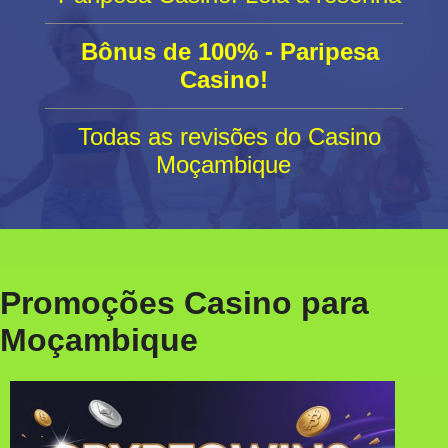
Bônus de 100% - Paripesa
Casino!
Todas as revisões do Casino
Moçambique
Promoções Casino para
Moçambique