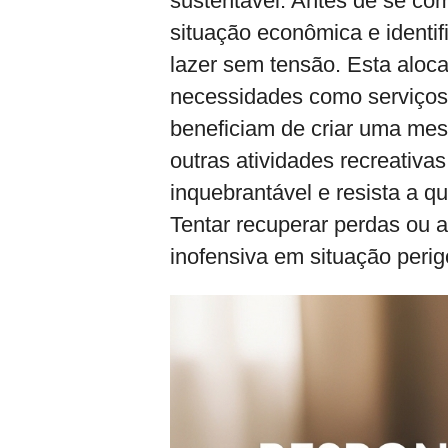
sustentável. Antes de se co
situação econômica e identi
lazer sem tensão. Esta aloc
necessidades como serviços 
beneficiam de criar uma mes
outras atividades recreativa
inquebrantável e resista a q
Tentar recuperar perdas ou 
inofensiva em situação perig