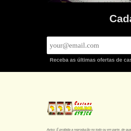
Cada
Receba as últimas ofertas de ca
Aviso: É proibida a reprodução no todo ou em parte, de qu