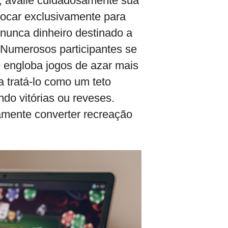
, avalie cuidadosamente sua
locar exclusivamente para
—nunca dinheiro destinado a
 Numerosos participantes se
 engloba jogos de azar mais
a tratá-lo como um teto
ndo vitórias ou reveses.
amente converter recreação