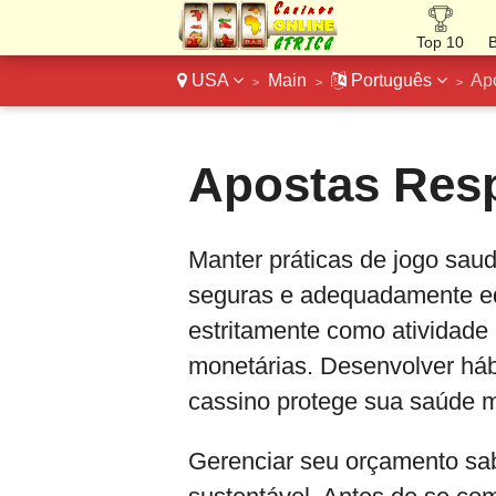
Top 10
USA
Main
Português
Apo
>
>
>
Roleta
B
Apostas Res
Manter práticas de jogo saud
seguras e adequadamente equi
estritamente como atividade
monetárias. Desenvolver hábi
cassino protege sua saúde me
Gerenciar seu orçamento sa