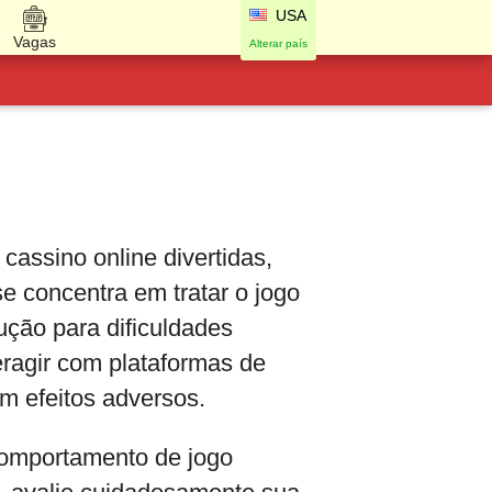
USA
Vagas
Alterar país
cassino online divertidas,
se concentra em tratar o jogo
ução para dificuldades
eragir com plataformas de
m efeitos adversos.
comportamento de jogo