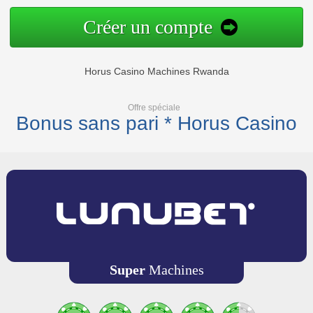
Créer un compte
Horus Casino Machines Rwanda
Offre spéciale
Bonus sans pari * Horus Casino
Super
Machines