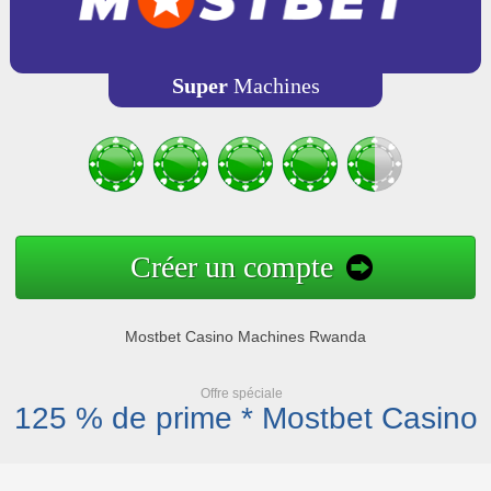
Super
Machines
Créer un compte
Mostbet Casino Machines Rwanda
Offre spéciale
125 % de prime * Mostbet Casino