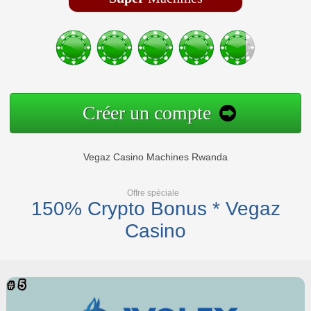
Créer un compte
Vegaz Casino Machines Rwanda
Offre spéciale
150% Crypto Bonus * Vegaz
Casino