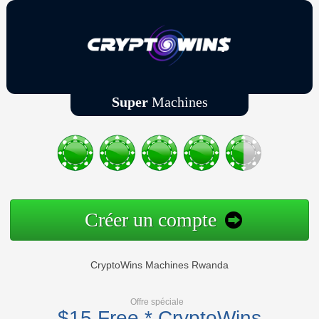
Super
Machines
Créer un compte
CryptoWins Machines Rwanda
Offre spéciale
$15 Free * CryptoWins