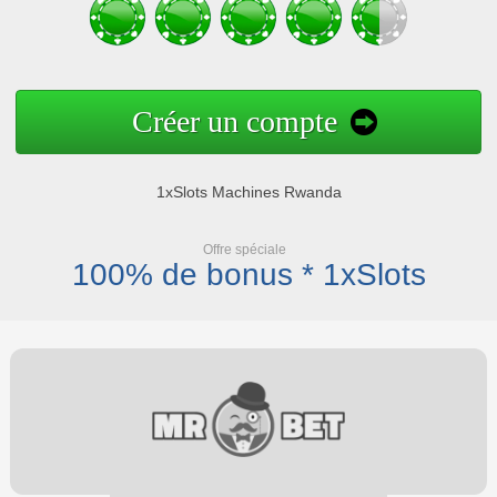
Créer un compte
1xSlots Machines Rwanda
Offre spéciale
100% de bonus * 1xSlots