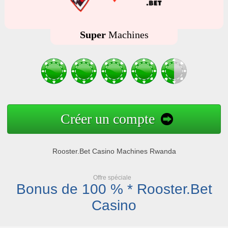
Super
Machines
Créer un compte
Rooster.Bet Casino Machines Rwanda
Offre spéciale
Bonus de 100 % * Rooster.Bet
Casino