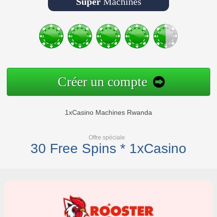
Super
Machines
Créer un compte
1xCasino Machines Rwanda
Offre spéciale
30 Free Spins * 1xCasino