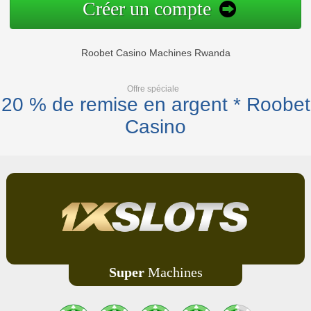
Créer un compte
Roobet Casino Machines Rwanda
Offre spéciale
20 % de remise en argent * Roobet
Casino
Super
Machines