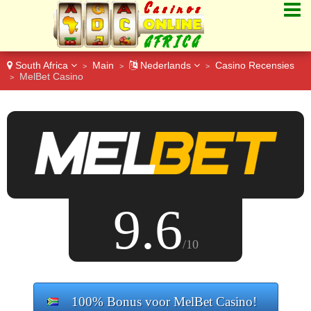
South Africa
Main
Nederlands
Casino Recensies
>
>
>
MelBet Casino
>
9.6
/10
100% Bonus voor MelBet Casino!