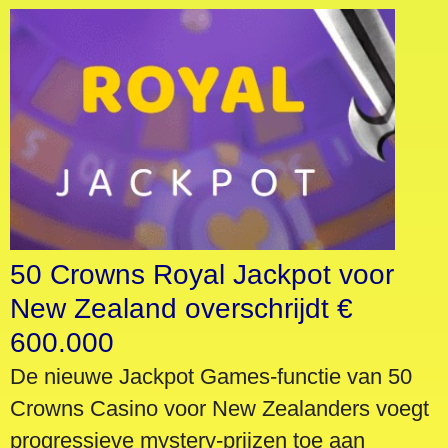
50 Crowns Royal Jackpot voor
New Zealand overschrijdt €
600.000
De nieuwe Jackpot Games-functie van 50
Crowns Casino voor New Zealanders voegt
progressieve mystery-prijzen toe aan