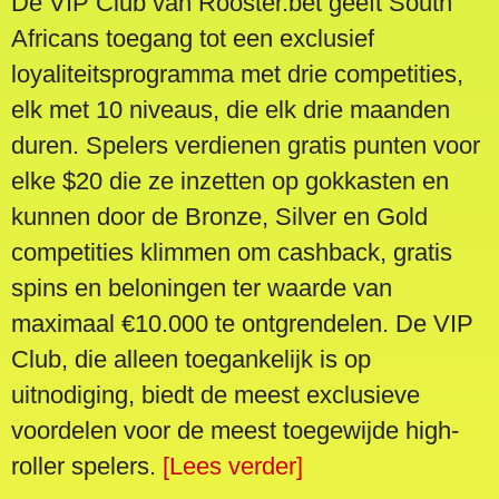
De VIP Club van Rooster.bet geeft South
Africans toegang tot een exclusief
loyaliteitsprogramma met drie competities,
elk met 10 niveaus, die elk drie maanden
duren. Spelers verdienen gratis punten voor
elke $20 die ze inzetten op gokkasten en
kunnen door de Bronze, Silver en Gold
competities klimmen om cashback, gratis
spins en beloningen ter waarde van
maximaal €10.000 te ontgrendelen. De VIP
Club, die alleen toegankelijk is op
uitnodiging, biedt de meest exclusieve
voordelen voor de meest toegewijde high-
roller spelers.
[Lees verder]