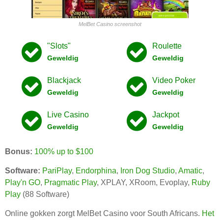
MelBet Casino screenshot
"Slots"
Roulette
Geweldig
Geweldig
Blackjack
Video Poker
Geweldig
Geweldig
Live Casino
Jackpot
Geweldig
Geweldig
Bonus:
100% up to $100
Software:
PariPlay
,
Endorphina
,
Iron Dog Studio
,
Amatic
,
Play'n GO
,
Pragmatic Play
, XPLAY, XRoom, Evoplay,
Ruby
Play
(88 Software)
Online gokken zorgt MelBet Casino voor South Africans.
Het