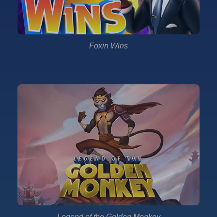
Foxin Wins
Legend of the Golden Monkey