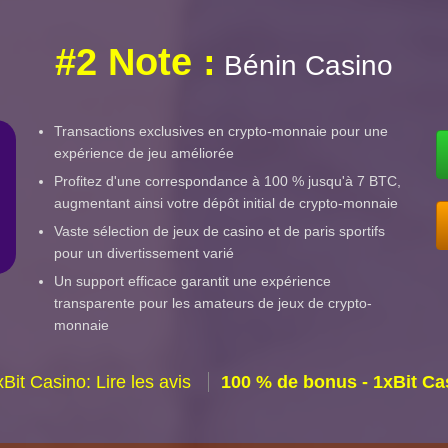
#2 Note :
Bénin Casino
Transactions exclusives en crypto-monnaie pour une
expérience de jeu améliorée
Profitez d'une correspondance à 100 % jusqu'à 7 BTC,
augmentant ainsi votre dépôt initial de crypto-monnaie
Vaste sélection de jeux de casino et de paris sportifs
pour un divertissement varié
Un support efficace garantit une expérience
transparente pour les amateurs de jeux de crypto-
monnaie
Bit Casino: Lire les avis
100 % de bonus - 1xBit Ca