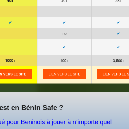
40x
40x
35x
✔
✔
✔
no
✔
✔
✔
1000+
100+
3,500+
EN VERS LE
SITE
LIEN VERS LE
SITE
LIEN VERS LE
S
 est en Bénin Safe ?
ué pour Beninois à jouer à n’importe quel