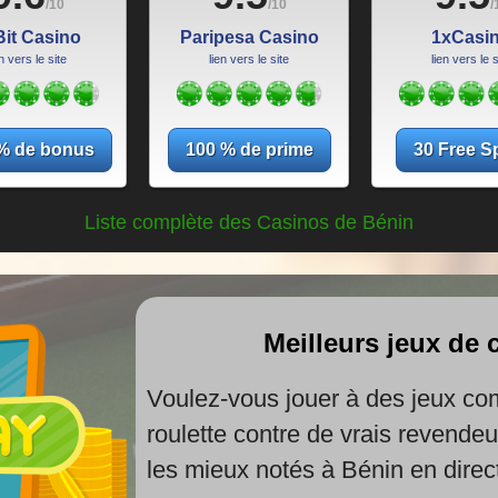
/10
/10
/
it Casino
Paripesa Casino
1xCasi
en vers le site
lien vers le site
lien vers le s
% de bonus
100 % de prime
30 Free S
Liste complète des Casinos de Bénin
Meilleurs jeux de 
Voulez-vous jouer à des jeux com
roulette contre de vrais revende
les mieux notés à Bénin en direc