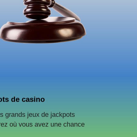
ots de casino
s grands jeux de jackpots
rez où vous avez une chance