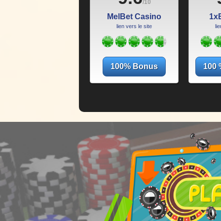
/10
MelBet Casino
1xB
lien vers le site
li
100% Bonus
100 