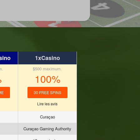
sino
1xCasino
m.
$500 maximum.
%
100%
ME
30 FREE SPINS
Lire les
avis
Curaçao
Curaçao Gaming Authority