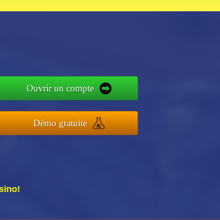
Ouvrir un compte
Démo gratuite
sino!