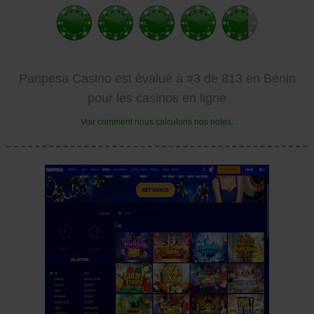
Paripesa Casino est évalué à #3 de 813 en Bénin
pour les casinos en ligne
Voir comment nous calculons nos notes.