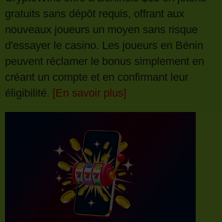
gratuits sans dépôt requis, offrant aux
nouveaux joueurs un moyen sans risque
d'essayer le casino. Les joueurs en Bénin
peuvent réclamer le bonus simplement en
créant un compte et en confirmant leur
éligibilité.
[En savoir plus]