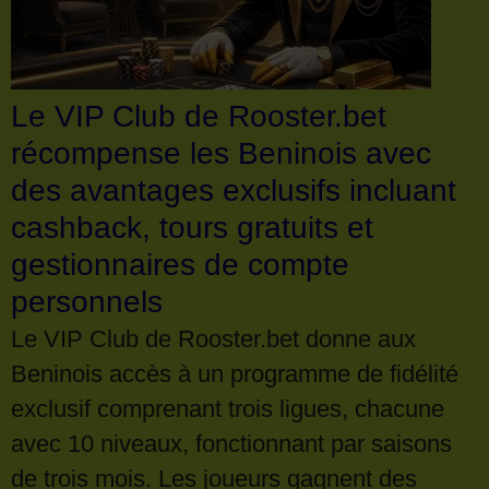
Le VIP Club de Rooster.bet
récompense les Beninois avec
des avantages exclusifs incluant
cashback, tours gratuits et
gestionnaires de compte
personnels
Le VIP Club de Rooster.bet donne aux
Beninois accès à un programme de fidélité
exclusif comprenant trois ligues, chacune
avec 10 niveaux, fonctionnant par saisons
de trois mois. Les joueurs gagnent des