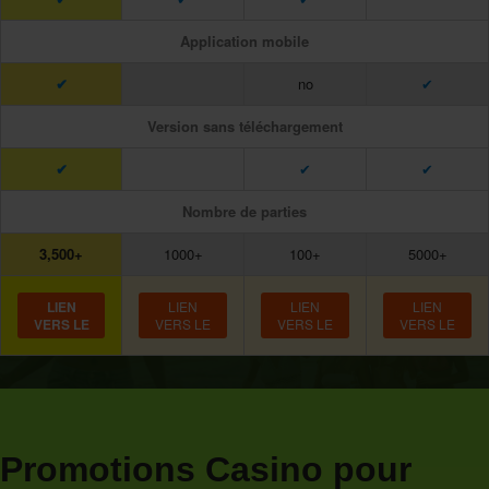
Application mobile
✔
no
✔
Version sans téléchargement
✔
✔
✔
Nombre de parties
3,500+
1000+
100+
5000+
LIEN
LIEN
LIEN
LIEN
VERS LE
VERS LE
VERS LE
VERS LE
Promotions Casino pour