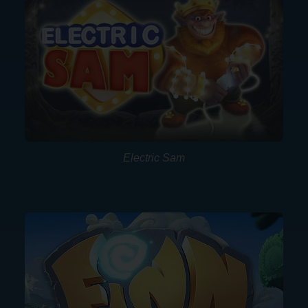
Electric Sam