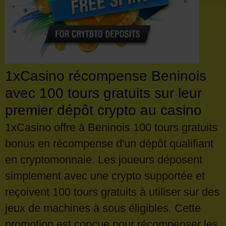
1xCasino récompense Beninois
avec 100 tours gratuits sur leur
premier dépôt crypto au casino
1xCasino offre à Beninois 100 tours gratuits
bonus en récompense d'un dépôt qualifiant
en cryptomonnaie. Les joueurs déposent
simplement avec une crypto supportée et
reçoivent 100 tours gratuits à utiliser sur des
jeux de machines à sous éligibles. Cette
promotion est conçue pour récompenser les