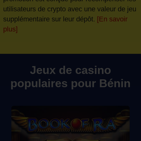
utilisateurs de crypto avec une valeur de jeu
supplémentaire sur leur dépôt.
[En savoir
plus]
Jeux de casino
populaires pour Bénin