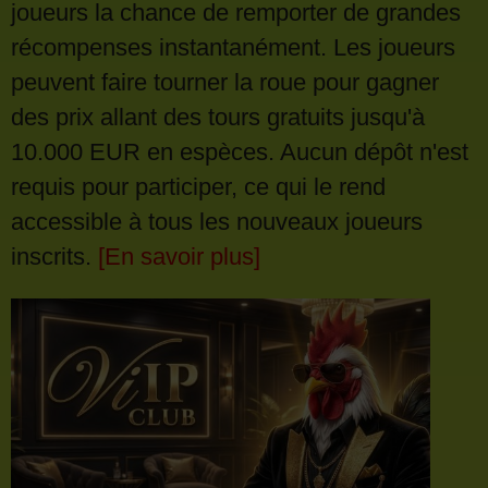
joueurs la chance de remporter de grandes
récompenses instantanément. Les joueurs
peuvent faire tourner la roue pour gagner
des prix allant des tours gratuits jusqu'à
10.000 EUR en espèces. Aucun dépôt n'est
requis pour participer, ce qui le rend
accessible à tous les nouveaux joueurs
inscrits.
[En savoir plus]