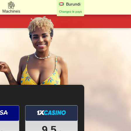
Burundi
Machines
Changez le pays
9.5