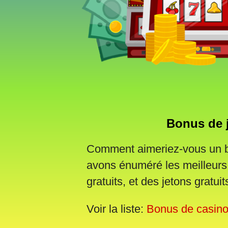
Bonus de j
Comment aimeriez-vous un b
avons énuméré les meilleurs 
gratuits, et des jetons gratu
Voir la liste:
Bonus de casino 