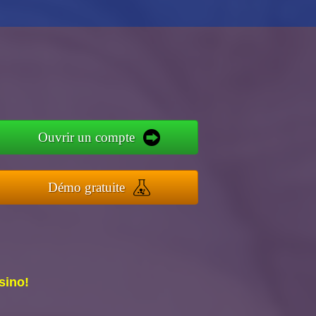
Ouvrir un compte
Démo gratuite
sino!