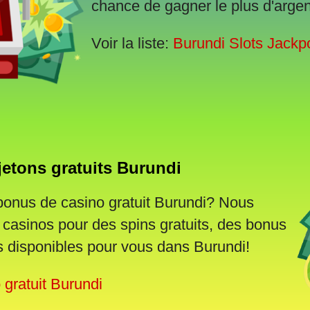
chance de gagner le plus d'argen
Voir la liste:
Burundi Slots Jackp
etons gratuits Burundi
onus de casino gratuit Burundi? Nous
casinos pour des spins gratuits, des bonus
its disponibles pour vous dans Burundi!
gratuit Burundi