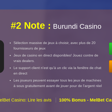
#2 Note :
Burundi Casino
Sélection massive de jeux à choisir, avec plus de 20
fournisseurs de jeux
Jeux de casino en direct disponibles! Jouez contre de
vrais dealers.
Le support client n'est qu'à un clic via la fenêtre de chat
en direct
Les joueurs peuvent essayer tous les jeux de machines
à sous gratuitement avant de jouer pour de l'argent réel
lBet Casino: Lire les avis
100% Bonus - MelBet Ca