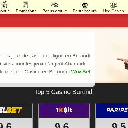
Bonus
Promotions
Bonus gratuit
Fournisseurs
Live Casino
Black Jack
Vidéo Poker
Jackpot
Paris sportifs
 les jeux de casino en ligne en Burundi
sites pour les jeux d’argent Abarundi.
 meilleur Casino en Burundi :
WowBet
Top 5 Casino Burundi
9.6
9.6
9.5