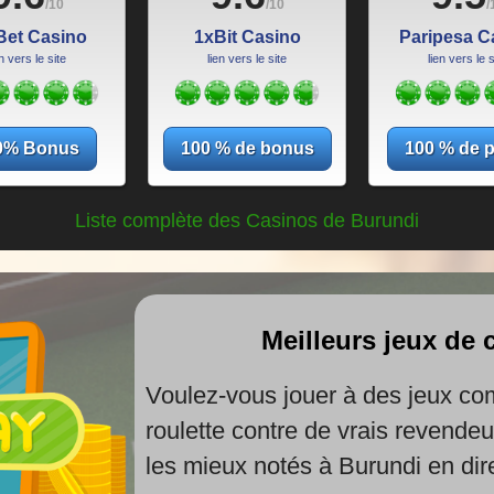
/10
/10
/
Bet Casino
1xBit Casino
Paripesa C
en vers le site
lien vers le site
lien vers le s
0% Bonus
100 % de bonus
100 % de 
Liste complète des Casinos de Burundi
Meilleurs jeux de 
Voulez-vous jouer à des jeux com
roulette contre de vrais revende
les mieux notés à Burundi en dire