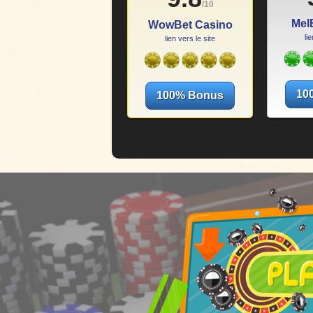
/10
Mel
WowBet Casino
li
lien vers le site
10
100% Bonus