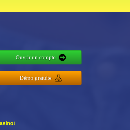
Ouvrir un compte
Démo gratuite
asino!