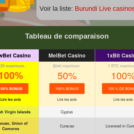
Voir la liste:
Burundi Live casino
Tableau de comparaison
Bet Casino
MelBet Casino
1xBit Casi
125 maximum.
$540 maximum.
7 BTC maximu
100%
50%
100
100% BONUS
100% BONUS
100 % DE BON
Lire les
avis
Lire les
avis
Lire les
avis
sh Virgin Islands
Cyprus
ouan, Union of
Curaсao
Licensed in Cur
Comoros