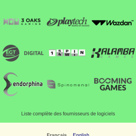
Liste complète des fournisseurs de logiciels
Français
English