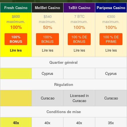
Fresh Casino
MelBet Casino
1xBit Casino
Paripesa Casino
$600
$540
7 BTC
€300
maximum.
maximum.
maximum.
maximum.
100%
50%
100%
100%
100%
100%
100 % DE
100 % DE
BONUS
BONUS
BONUS
PRIME
Lire les
Lire les
Lire les
Lire les
Quartier général
Cyprus
Cyprus
Régulation
Licensed in
Curaсao
Curacao
Curacao
Conditions de mise
40x
40x
40x
35x