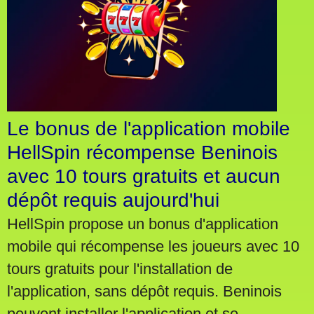
Le bonus de l'application mobile
HellSpin récompense Beninois
avec 10 tours gratuits et aucun
dépôt requis aujourd'hui
HellSpin propose un bonus d'application
mobile qui récompense les joueurs avec 10
tours gratuits pour l'installation de
l'application, sans dépôt requis. Beninois
peuvent installer l'application et se