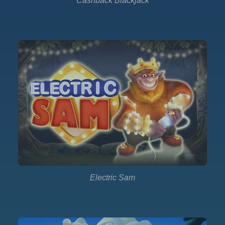
Cashback Blackjack
Electric Sam