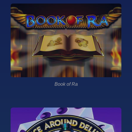
Book of Ra