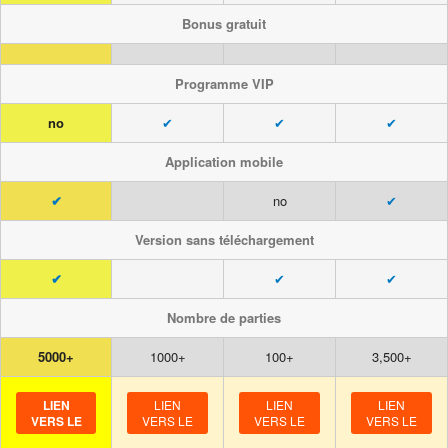
Bonus gratuit
Programme VIP
no
✔
✔
✔
Application mobile
✔
no
✔
Version sans téléchargement
✔
✔
✔
Nombre de parties
5000+
1000+
100+
3,500+
LIEN
LIEN
LIEN
LIEN
VERS LE
VERS LE
VERS LE
VERS LE