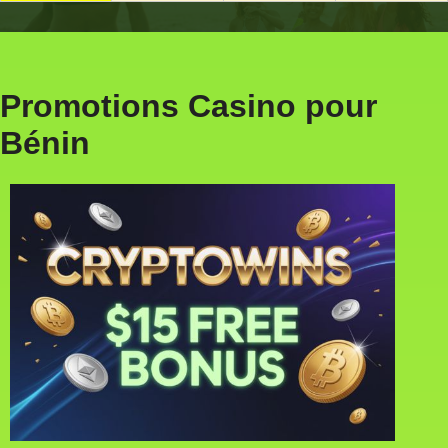
Promotions Casino pour
Bénin