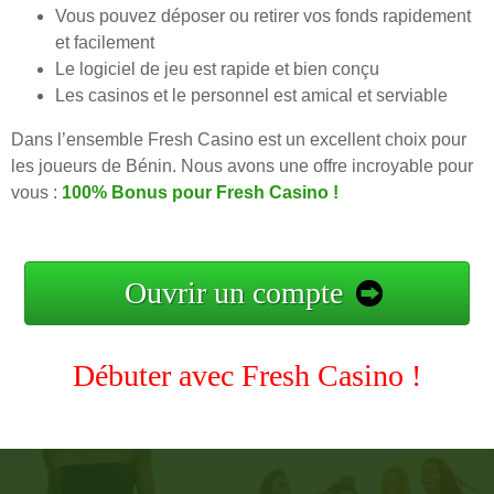
Vous pouvez déposer ou retirer vos fonds rapidement
et facilement
Le logiciel de jeu est rapide et bien conçu
Les casinos et le personnel est amical et serviable
Dans l’ensemble Fresh Casino est un excellent choix pour
les joueurs de Bénin. Nous avons une offre incroyable pour
vous :
100% Bonus pour Fresh Casino !
Ouvrir un compte
Débuter avec Fresh Casino !